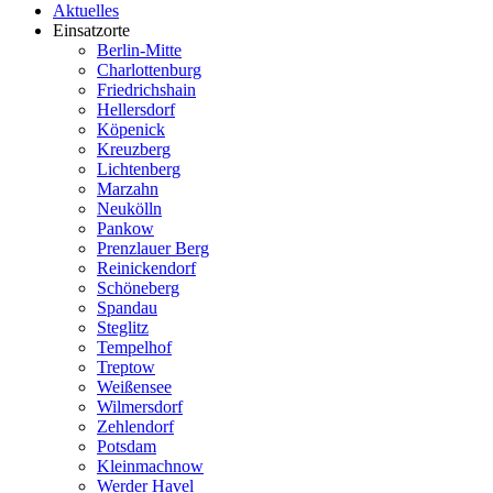
Aktuelles
Einsatzorte
Berlin-Mitte
Charlottenburg
Friedrichshain
Hellersdorf
Köpenick
Kreuzberg
Lichtenberg
Marzahn
Neukölln
Pankow
Prenzlauer Berg
Reinickendorf
Schöneberg
Spandau
Steglitz
Tempelhof
Treptow
Weißensee
Wilmersdorf
Zehlendorf
Potsdam
Kleinmachnow
Werder Havel