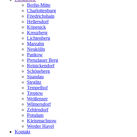
Berlin-Mitte
Charlottenburg
Friedrichshain
Hellersdorf
Köpenick
Kreuzberg
Lichtenberg
Marzahn
Neukölln
Pankow
Prenzlauer Berg
Reinickendorf
Schöneberg
Spandau
Steglitz
Tempelhof
Treptow
Weißensee
Wilmersdorf
Zehlendorf
Potsdam
Kleinmachnow
Werder Havel
Kontakt