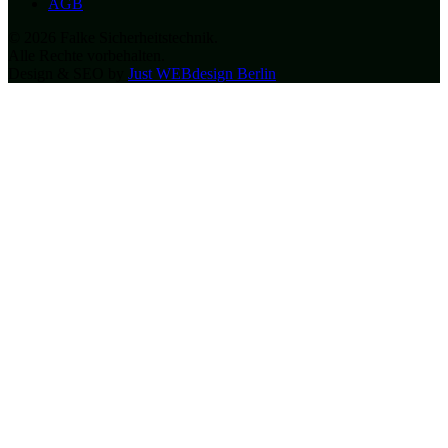
AGB
© 2026 Falke Sicherheitstechnik.
Alle Rechte vorbehalten.
Design & SEO by
Just WEBdesign Berlin