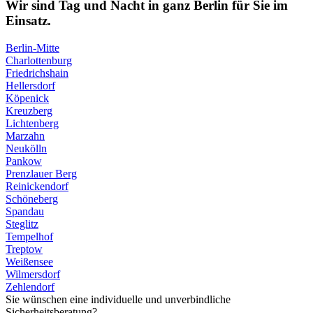
Wir sind Tag und Nacht in ganz Berlin für Sie im
Einsatz.
Berlin-Mitte
Charlottenburg
Friedrichshain
Hellersdorf
Köpenick
Kreuzberg
Lichtenberg
Marzahn
Neukölln
Pankow
Prenzlauer Berg
Reinickendorf
Schöneberg
Spandau
Steglitz
Tempelhof
Treptow
Weißensee
Wilmersdorf
Zehlendorf
Sie wünschen eine individuelle und unverbindliche
Sicherheitsberatung?