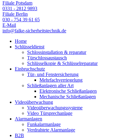
Filiale Potsdam
0331 - 2812 9893
Filiale Berlin
030 - 754 39 61 65
E-Mail
info@falke-sicherheitstechnik.de
Home
Schlüsseldienst
Schlossinstallation & reparatur
Türschlossaustausch
Schlüsselkopie & Schlüsselreparatur
Einbruchschutz
Tür- und Fenstersicherung
Mehrfachverriegelung
Schließanlagen aller Art
Elektronische Schließanlagen
Mechanische Schließanlagen
Videoüberwachung
Videoüberwachungssysteme
Video Türsprechanlage
Alarmanlagen
Funkalarmanlage
Verdrahtete Alarmanlage
B2B