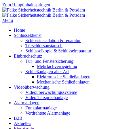
Zum Hauptinhalt springen
Menü
Home
Schlüsseldienst
Schlossinstallation & reparatur
Türschlossaustausch
Schlüsselkopie & Schlüsselreparatur
Einbruchschutz
Tür- und Fenstersicherung
Mehrfachverriegelung
Schließanlagen aller Art
Elektronische Schließanlagen
Mechanische Schließanlagen
Videoüberwachung
Videoüberwachungssysteme
Video Türsprechanlage
Alarmanlagen
Funkalarmanlage
Verdrahtete Alarmanlage
B2B
Aktuelles
Einsatzorte